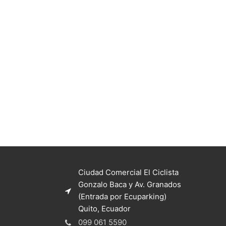
Ciudad Comercial El Ciclista
Gonzalo Baca y Av. Granados
(Entrada por Ecuparking)
Quito, Ecuador
099 061 5590