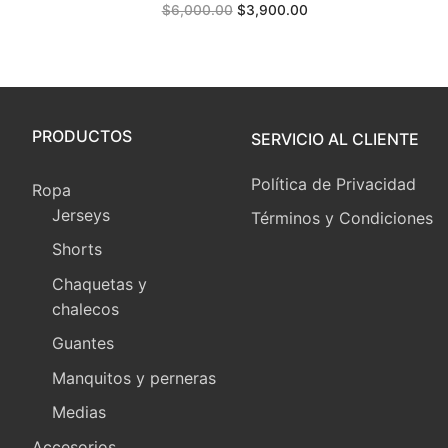
$
6,000.00
$
3,900.00
price
price
was:
is:
$6,000.00.
$3,900.00.
PRODUCTOS
SERVICIO AL CLIENTE
Política de Privacidad
Ropa
Jerseys
Términos y Condiciones
Shorts
Chaquetas y
chalecos
Guantes
Manquitos y perneras
Medias
Accesorios