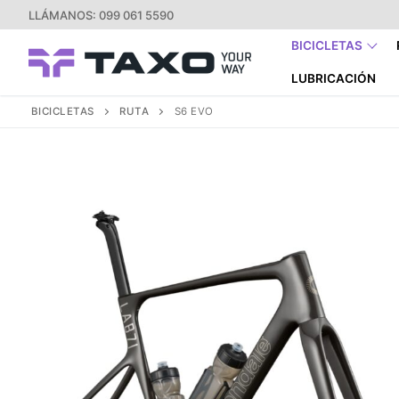
Ir
LLÁMANOS: 099 061 5590
al
BICICLETAS
contenido
LUBRICACIÓN
BICICLETAS
RUTA
S6 EVO