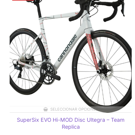
SELECCIONAR OPCIONES
SuperSix EVO Hi-MOD Disc Ultegra – Team
Replica
Original
Current