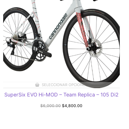
SELECCIONAR OPCIONES
SuperSix EVO Hi-MOD – Team Replica – 105 Di2
Original
Current
$
6,000.00
$
4,800.00
price
price
was:
is:
$6,000.00.
$4,800.00.