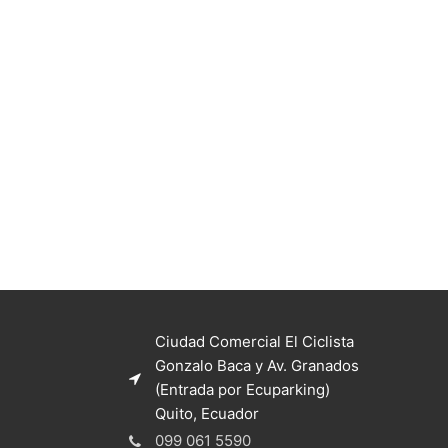
Ciudad Comercial El Ciclista
Gonzalo Baca y Av. Granados
(Entrada por Ecuparking)
Quito, Ecuador
099 061 5590