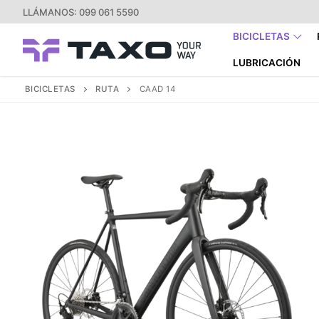
Ir
LLÁMANOS: 099 061 5590
al
BICICLETAS
contenido
LUBRICACIÓN
BICICLETAS
RUTA
CAAD 14