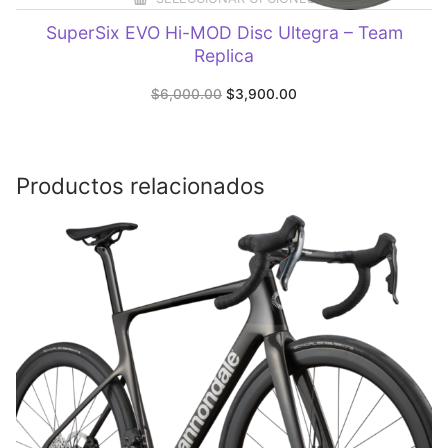
SuperSix EVO Hi-MOD Disc Ultegra – Team
Replica
Original
Current
$
6,000.00
$
3,900.00
price
price
was:
is:
$6,000.00.
$3,900.00.
Productos relacionados