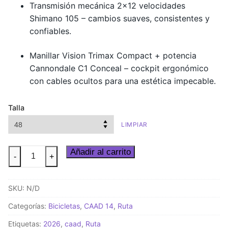
Transmisión mecánica 2×12 velocidades
Shimano 105 – cambios suaves, consistentes y
confiables.
Manillar Vision Trimax Compact + potencia
Cannondale C1 Conceal – cockpit ergonómico
con cables ocultos para una estética impecable.
Talla
LIMPIAR
CAAD
Añadir al carrito
-
+
14
3
SKU:
N/D
Matte
Black
Categorías:
Bicicletas
,
CAAD 14
,
Ruta
cantidad
Etiquetas:
2026
,
caad
,
Ruta