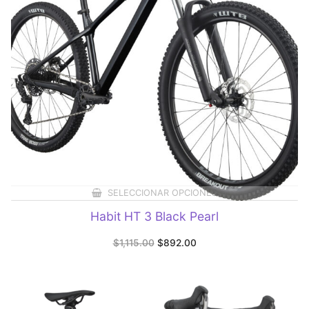
SELECCIONAR OPCIONES
Habit HT 3 Black Pearl
Original
Current
$
1,115.00
$
892.00
price
price
was:
is:
$1,115.00.
$892.00.