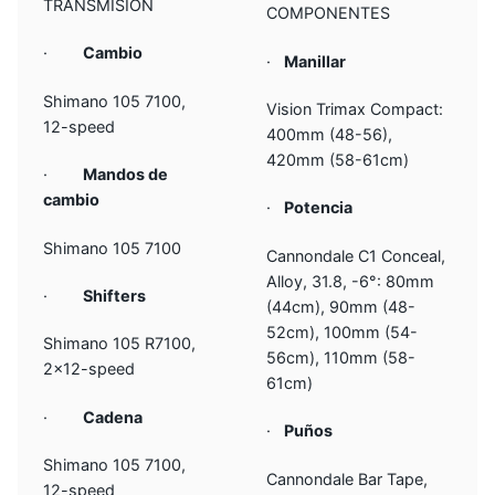
TRANSMISIÓN
COMPONENTES
·
Cambio
·
Manillar
Shimano 105 7100,
Vision Trimax Compact:
12-speed
400mm (48-56),
420mm (58-61cm)
·
Mandos de
cambio
·
Potencia
Shimano 105 7100
Cannondale C1 Conceal,
Alloy, 31.8, -6°: 80mm
·
Shifters
(44cm), 90mm (48-
52cm), 100mm (54-
Shimano 105 R7100,
56cm), 110mm (58-
2×12-speed
61cm)
·
Cadena
·
Puños
Shimano 105 7100,
Cannondale Bar Tape,
12-speed