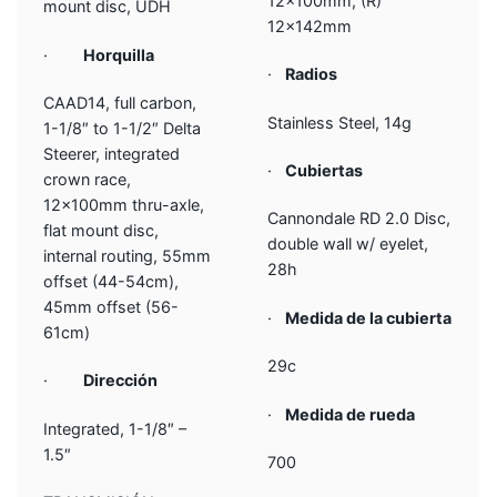
12x100mm, (R)
mount disc, UDH
12x142mm
·
Horquilla
·
Radios
CAAD14, full carbon,
Stainless Steel, 14g
1-1/8″ to 1-1/2″ Delta
Steerer, integrated
·
Cubiertas
crown race,
12x100mm thru-axle,
Cannondale RD 2.0 Disc,
flat mount disc,
double wall w/ eyelet,
internal routing, 55mm
28h
offset (44-54cm),
45mm offset (56-
·
Medida de la cubierta
61cm)
29c
·
Dirección
·
Medida de rueda
Integrated, 1-1/8″ –
1.5″
700