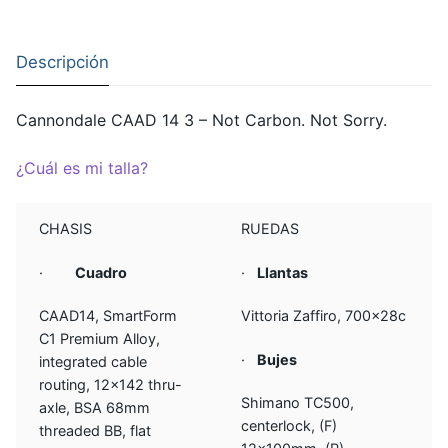
Descripción
Cannondale CAAD 14 3 – Not Carbon. Not Sorry.
¿Cuál es mi talla?
CHASIS
RUEDAS
·
Cuadro
·
Llantas
CAAD14, SmartForm
Vittoria Zaffiro, 700x28c
C1 Premium Alloy,
·
Bujes
integrated cable
routing, 12×142 thru-
Shimano TC500,
axle, BSA 68mm
centerlock, (F)
threaded BB, flat