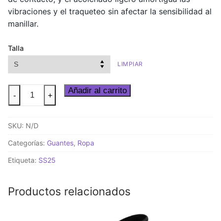
vibraciones y el traqueteo sin afectar la sensibilidad al
manillar.
Talla
LIMPIAR
Endurance
Añadir al carrito
-
+
Gloves
S11
SKU:
N/D
Black
Series
Categorías:
Guantes
,
Ropa
cantidad
Etiqueta:
SS25
Productos relacionados