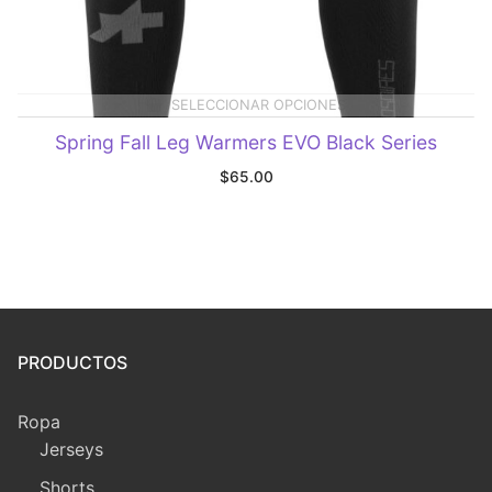
SELECCIONAR OPCIONES
Spring Fall Leg Warmers EVO Black Series
$
65.00
PRODUCTOS
Ropa
Jerseys
Shorts