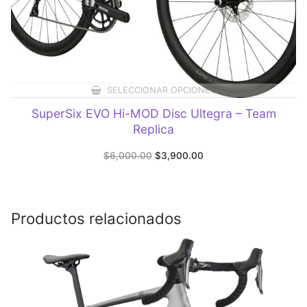
SELECCIONAR OPCIONES
SuperSix EVO Hi-MOD Disc Ultegra – Team
Replica
Original
Current
$
6,000.00
$
3,900.00
price
price
was:
is:
$6,000.00.
$3,900.00.
Productos relacionados