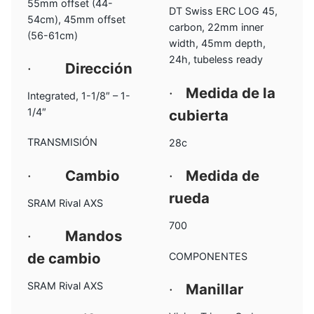
55mm offset (44-
DT Swiss ERC LOG 45,
54cm), 45mm offset
carbon, 22mm inner
(56-61cm)
width, 45mm depth,
24h, tubeless ready
·
Dirección
·
Medida de la
Integrated, 1-1/8″ – 1-
1/4″
cubierta
TRANSMISIÓN
28c
·
Cambio
·
Medida de
rueda
SRAM Rival AXS
700
·
Mandos
de cambio
COMPONENTES
SRAM Rival AXS
·
Manillar