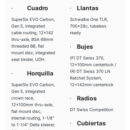
·
Cuadro
·
Llantas
SuperSix EVO Carbon,
Schwalbe One TLR,
Gen 5, integrated
700x28c, tubeless
cable routing, 12×142
ready
thru-axle, BSA 68mm
·
Bujes
threaded BB, flat
mount disc, integrated
(F) DT Swiss 370,
seat binder, UDH
12x100mm centerlock /
(R) DT Swiss 370 LN
·
Horquilla
Ratchet System,
SuperSix EVO Carbon,
12x142mm centerlock
Gen 5, integrated
·
Radios
crown race,
12x100mm thru-axle,
DT Swiss Competition
flat mount disc,
internal routing, 1-1/8″
·
Cubiertas
to 1-1/4″ Delta steerer,