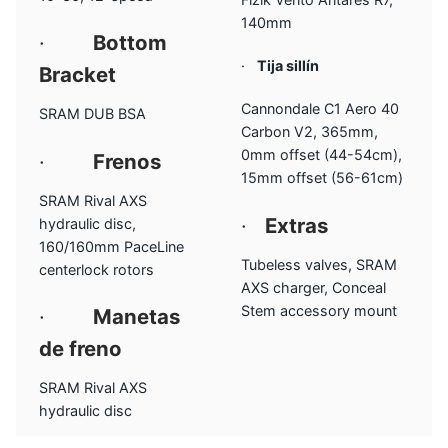
140mm
·
Bottom
·
Tija sillín
Bracket
Cannondale C1 Aero 40
SRAM DUB BSA
Carbon V2, 365mm,
0mm offset (44-54cm),
·
Frenos
15mm offset (56-61cm)
SRAM Rival AXS
·
Extras
hydraulic disc,
160/160mm PaceLine
Tubeless valves, SRAM
centerlock rotors
AXS charger, Conceal
Stem accessory mount
·
Manetas
de freno
SRAM Rival AXS
hydraulic disc