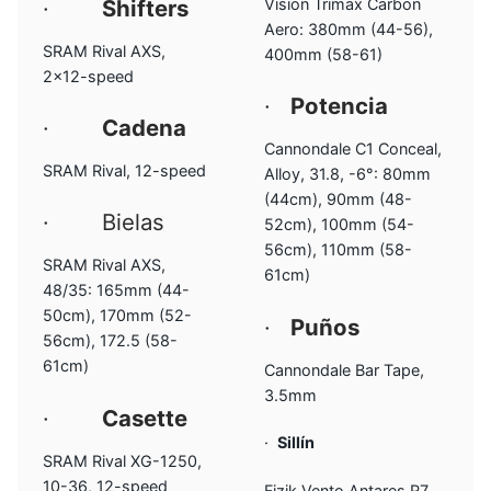
·
Shifters
Vision Trimax Carbon
Aero: 380mm (44-56),
SRAM Rival AXS,
400mm (58-61)
2×12-speed
·
Potencia
·
Cadena
Cannondale C1 Conceal,
SRAM Rival, 12-speed
Alloy, 31.8, -6°: 80mm
(44cm), 90mm (48-
· Bielas
52cm), 100mm (54-
56cm), 110mm (58-
SRAM Rival AXS,
61cm)
48/35: 165mm (44-
50cm), 170mm (52-
·
Puños
56cm), 172.5 (58-
61cm)
Cannondale Bar Tape,
3.5mm
·
Casette
·
Sillín
SRAM Rival XG-1250,
10-36, 12-speed
Fizik Vento Antares R7,