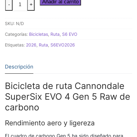
Bicicleta
Añadir al carrito
-
+
de
ruta
SKU:
N/D
Cannondale
SuperSix
Categorías:
Bicicletas
,
Ruta
,
S6 EVO
EVO
Etiquetas:
2026
,
Ruta
,
S6EVO2026
4
Gen
5
Descripción
Raw
carbono
Bicicleta de ruta Cannondale
–
aero
SuperSix EVO 4 Gen 5 Raw de
y
carbono
ultraligera
cantidad
Rendimiento aero y ligereza
El cuadro de carbono Gen 5 ha sido diseñado para