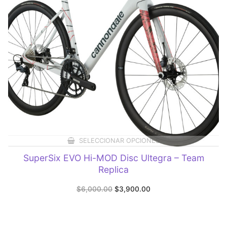
SELECCIONAR OPCIONES
SuperSix EVO Hi-MOD Disc Ultegra – Team
Replica
Original
Current
$
6,000.00
$
3,900.00
price
price
was:
is:
$6,000.00.
$3,900.00.