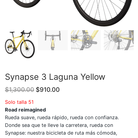
Synapse 3 Laguna Yellow
Original
Current
$
1,300.00
$
910.00
price
price
was:
is:
Solo talla 51
$1,300.00.
$910.00.
Road reimagined
Rueda suave, rueda rápido, rueda con confianza.
Donde sea que te lleve la carretera, rueda con
Synapse: nuestra bicicleta de ruta más cómoda,