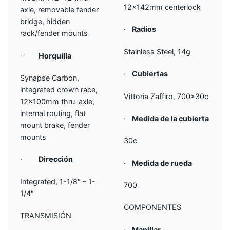
12x142mm centerlock
axle, removable fender
bridge, hidden
·
Radios
rack/fender mounts
Stainless Steel, 14g
·
Horquilla
·
Cubiertas
Synapse Carbon,
integrated crown race,
Vittoria Zaffiro, 700x30c
12x100mm thru-axle,
internal routing, flat
·
Medida de la cubierta
mount brake, fender
mounts
30c
·
Dirección
·
Medida de rueda
Integrated, 1-1/8″ – 1-
700
1/4″
COMPONENTES
TRANSMISIÓN
·
Manillar