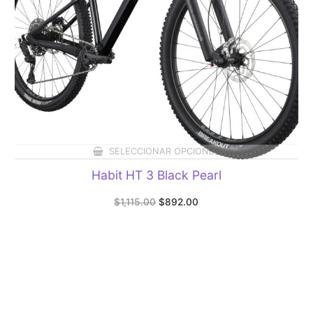
SELECCIONAR OPCIONES
Habit HT 3 Black Pearl
Original
Current
$
1,115.00
$
892.00
price
price
was:
is:
$1,115.00.
$892.00.