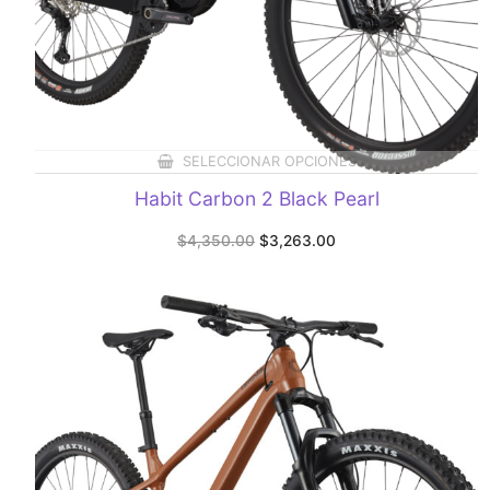
SELECCIONAR OPCIONES
Habit Carbon 2 Black Pearl
Original
Current
$
4,350.00
$
3,263.00
price
price
was:
is:
$4,350.00.
$3,263.00.