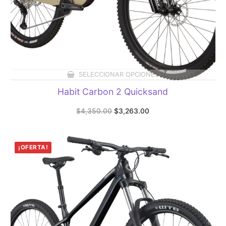
SELECCIONAR OPCIONES
Habit Carbon 2 Quicksand
Original
Current
$
4,350.00
$
3,263.00
price
price
was:
is:
$4,350.00.
$3,263.00.
¡OFERTA!