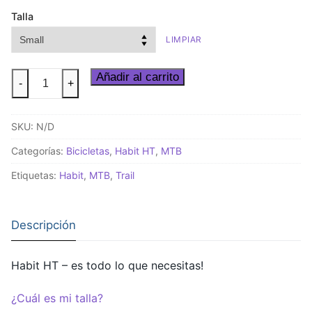
Talla
LIMPIAR
Habit
Añadir al carrito
-
+
HT
1
SKU:
N/D
Cinnamon
cantidad
Categorías:
Bicicletas
,
Habit HT
,
MTB
Etiquetas:
Habit
,
MTB
,
Trail
Descripción
Habit HT – es todo lo que necesitas!
¿Cuál es mi talla?