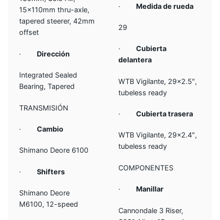
·
Medida de rueda
15x110mm thru-axle,
tapered steerer, 42mm
29
offset
·
Cubierta
·
Dirección
delantera
Integrated Sealed
WTB Vigilante, 29×2.5″,
Bearing, Tapered
tubeless ready
TRANSMISIÓN
·
Cubierta trasera
·
Cambio
WTB Vigilante, 29×2.4″,
tubeless ready
Shimano Deore 6100
COMPONENTES
·
Shifters
·
Manillar
Shimano Deore
M6100, 12-speed
Cannondale 3 Riser,