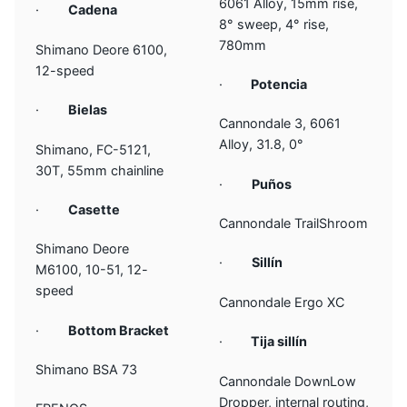
6061 Alloy, 15mm rise,
·
Cadena
8° sweep, 4° rise,
780mm
Shimano Deore 6100,
12-speed
·
Potencia
·
Bielas
Cannondale 3, 6061
Alloy, 31.8, 0°
Shimano, FC-5121,
30T, 55mm chainline
·
Puños
·
Casette
Cannondale TrailShroom
Shimano Deore
·
Sillín
M6100, 10-51, 12-
speed
Cannondale Ergo XC
·
Bottom Bracket
·
Tija sillín
Shimano BSA 73
Cannondale DownLow
Dropper, internal routing,