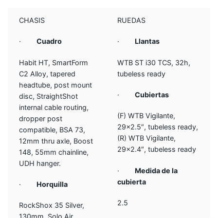
CHASIS
RUEDAS
·
Cuadro
·
Llantas
Habit HT, SmartForm
WTB ST i30 TCS, 32h,
C2 Alloy, tapered
tubeless ready
headtube, post mount
·
Cubiertas
disc, StraightShot
internal cable routing,
(F) WTB Vigilante,
dropper post
29×2.5″, tubeless ready,
compatible, BSA 73,
(R) WTB Vigilante,
12mm thru axle, Boost
29×2.4″, tubeless ready
148, 55mm chainline,
UDH hanger.
·
Medida de la
cubierta
·
Horquilla
2.5
RockShox 35 Silver,
130mm, Solo Air,