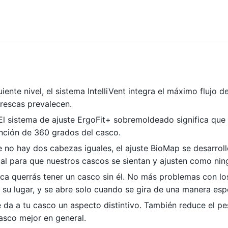
guiente nivel, el sistema IntelliVent integra el máximo flujo
rescas prevalecen.
El sistema de ajuste ErgoFit+ sobremoldeado significa que 
ención de 360 grados del casco.
no hay dos cabezas iguales, el ajuste BioMap se desarrolló
l para que nuestros cascos se sientan y ajusten como ning
a querrás tener un casco sin él. No más problemas con los 
n su lugar, y se abre solo cuando se gira de una manera espe
le da a tu casco un aspecto distintivo. También reduce el pe
casco mejor en general.