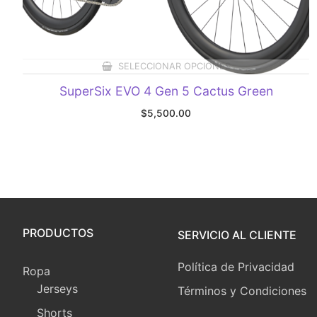
SELECCIONAR OPCIONES
SuperSix EVO 4 Gen 5 Cactus Green
$
5,500.00
PRODUCTOS
SERVICIO AL CLIENTE
Política de Privacidad
Ropa
Jerseys
Términos y Condiciones
Shorts