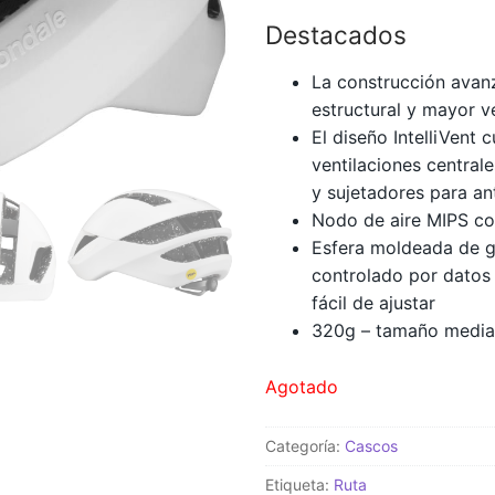
Destacados
La construcción avan
estructural y mayor v
El diseño IntelliVent 
ventilaciones central
y sujetadores para a
Nodo de aire MIPS co
Esfera moldeada de g
controlado por datos 
fácil de ajustar
320g – tamaño medi
Agotado
Categoría:
Cascos
Etiqueta:
Ruta