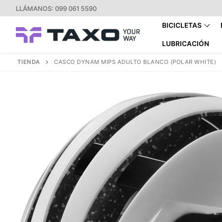
Ir
LLÁMANOS: 099 061 5590
al
BICICLETAS
contenido
LUBRICACIÓN
TIENDA
CASCO DYNAM MIPS ADULTO BLANCO (POLAR WHITE)