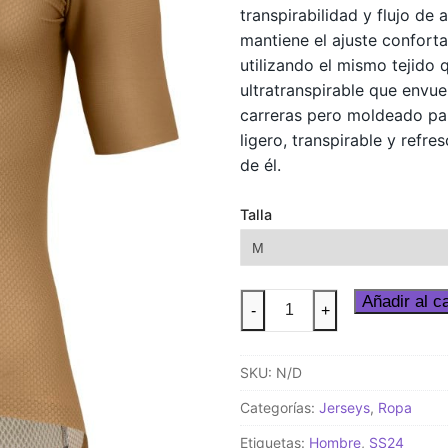
transpirabilidad y flujo de
mantiene el ajuste confort
utilizando el mismo tejido 
ultratranspirable que envue
carreras pero moldeado pa
ligero, transpirable y ref
de él.
Talla
MILLE
Añadir al ca
-
+
GT
Jersey
SKU:
N/D
S11
Bronze
Categorías:
Jerseys
,
Ropa
Ash
Etiquetas:
Hombre
,
SS24