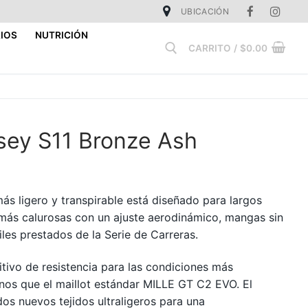
UBICACIÓN
IOS
NUTRICIÓN
CARRITO
/
$
0.00
Buscar:
sey S11 Bronze Ash
ás ligero y transpirable está diseñado para largos
más calurosas con un ajuste aerodinámico, mangas sin
tiles prestados de la Serie de Carreras.
itivo de resistencia para las condiciones más
os que el maillot estándar MILLE GT C2 EVO. El
os nuevos tejidos ultraligeros para una