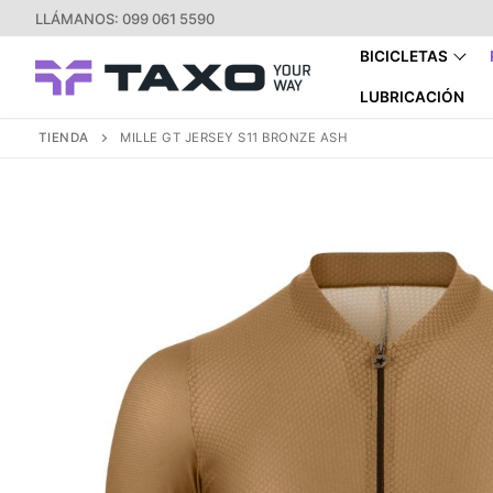
Ir
LLÁMANOS: 099 061 5590
al
BICICLETAS
contenido
LUBRICACIÓN
TIENDA
MILLE GT JERSEY S11 BRONZE ASH