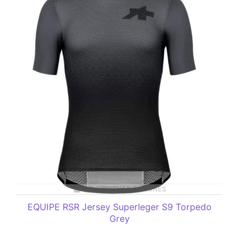
SELECCIONAR OPCIONES
EQUIPE RSR Jersey Superleger S9 Torpedo
Grey