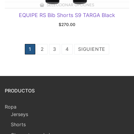
SELECCIONAR OPCIONES
EQUIPE RS Bib Shorts S9 TARGA Black
$
270.00
Posts
1
2
3
4
SIGUIENTE
pagination
PRODUCTOS
Ropa
Jerseys
Shorts