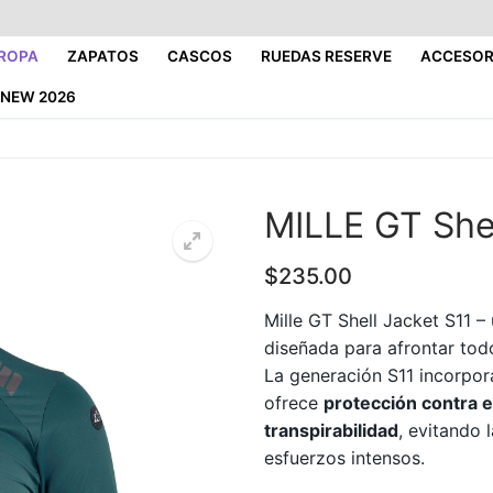
ROPA
ZAPATOS
CASCOS
RUEDAS RESERVE
ACCESOR
NEW 2026
MILLE GT Shel
$
235.00
Mille GT Shell Jacket S11 –
diseñada para afrontar tod
La generación S11 incorpo
ofrece
protección contra el
transpirabilidad
, evitando 
esfuerzos intensos.