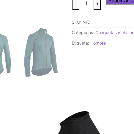
MILLE
Añadir al ca
-
+
GT
Shell
SKU:
N/D
Jacket
S11
Categorías:
Chaquetas y chale
cantidad
Etiqueta:
Hombre