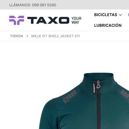
Ir
LLÁMANOS: 099 061 5590
al
BICICLETAS
contenido
LUBRICACIÓN
TIENDA
MILLE GT SHELL JACKET S11