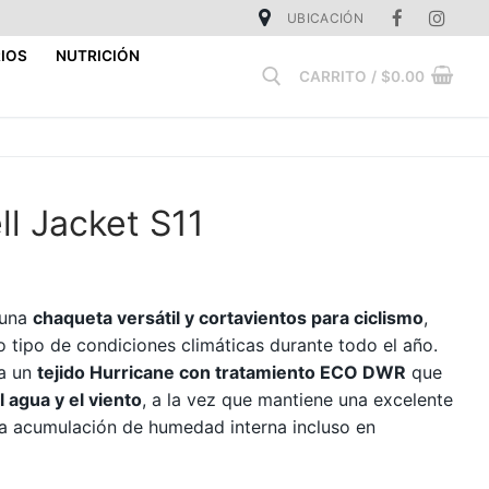
UBICACIÓN
IOS
NUTRICIÓN
CARRITO
/
$
0.00
Buscar:
l Jacket S11
 una
chaqueta versátil y cortavientos para ciclismo
,
o tipo de condiciones climáticas durante todo el año.
ra un
tejido Hurricane con tratamiento ECO DWR
que
 agua y el viento
, a la vez que mantiene una excelente
la acumulación de humedad interna incluso en