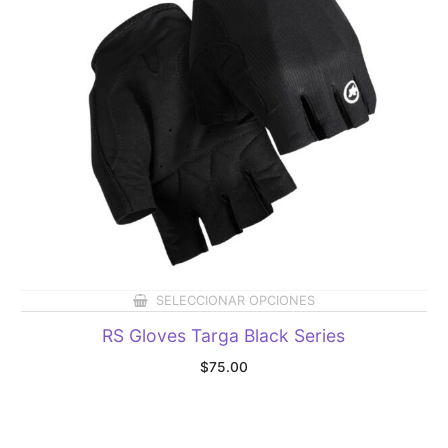
SELECCIONAR OPCIONES
RS Gloves Targa Black Series
$
75.00