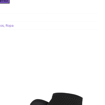
rrito
cos
,
Ropa