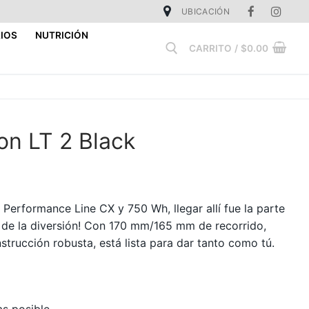
UBICACIÓN
IOS
NUTRICIÓN
CARRITO
/
$
0.00
Buscar:
on LT 2 Black
Performance Line CX y 750 Wh, llegar allí fue la parte
o de la diversión! Con 170 mm/165 mm de recorrido,
trucción robusta, está lista para dar tanto como tú.
s posible