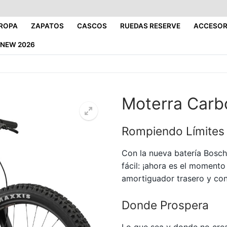
ROPA
ZAPATOS
CASCOS
RUEDAS RESERVE
ACCESOR
NEW 2026
Moterra Carb
Rompiendo Límites
Con la nueva batería Bosch 
fácil: ¡ahora es el moment
amortiguador trasero y cons
Donde Prospera
Lo que sea y donde no crea