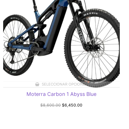
SELECCIONAR OPCIONES
Moterra Carbon 1 Abyss Blue
Original
Current
$
8,600.00
$
6,450.00
price
price
was:
is:
$8,600.00.
$6,450.00.