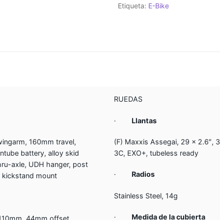
Etiqueta:
E-Bike
RUEDAS
·
Llantas
wingarm, 160mm travel,
(F) Maxxis Assegai, 29 x 2.6″, 3
ube battery, alloy skid
3C, EXO+, tubeless ready
thru-axle, UDH hanger, post
·
Radios
t kickstand mount
Stainless Steel, 14g
·
Medida de la cubierta
x110mm, 44mm offset