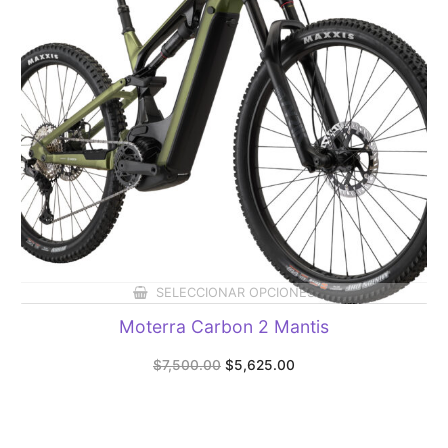
SELECCIONAR OPCIONES
Moterra Carbon 2 Mantis
Original
Current
$
7,500.00
$
5,625.00
price
price
was:
is:
$7,500.00.
$5,625.00.