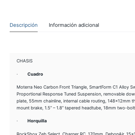
Descripción
Información adicional
CHASIS
·
Cuadro
Moterra Neo Carbon Front Triangle, SmartForm C1 Alloy S
Proportional Response Tuned Suspension, removable downt
plate, 55mm chainline, internal cable routing, 148x12mm 
mount brake, 1.5” – 1.8” tapered headtube, 18mm two-bol
·
Horquilla
RockShox Zeb Select, Charger RC, 170mm, DebonAir, 15