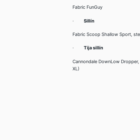
Fabric FunGuy
·
Sillín
Fabric Scoop Shallow Sport, stee
·
Tija sillín
Cannondale DownLow Dropper, i
XL)