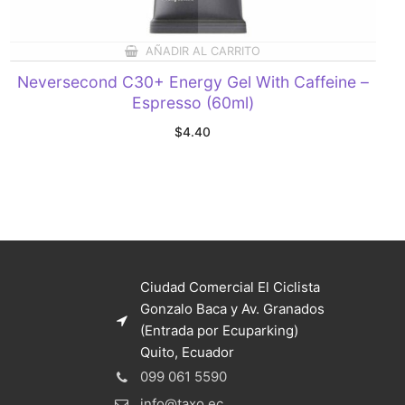
AÑADIR AL CARRITO
Neversecond C30+ Energy Gel With Caffeine –
Espresso (60ml)
$
4.40
Ciudad Comercial El Ciclista
Gonzalo Baca y Av. Granados
(Entrada por Ecuparking)
Quito, Ecuador
099 061 5590
info@taxo.ec