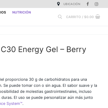
UBICACIÓN
IOS
NUTRICIÓN
CARRITO
/
$
0.00
Buscar:
C30 Energy Gel – Berry
l proporciona 30 g de carbohidratos para una
n. Se puede tomar con o sin agua. El sabor suave y la
posibilidad de molestias gastrointestinales, incluso
s duras. El uso se puede personalizar aún más junto
ce System™
.