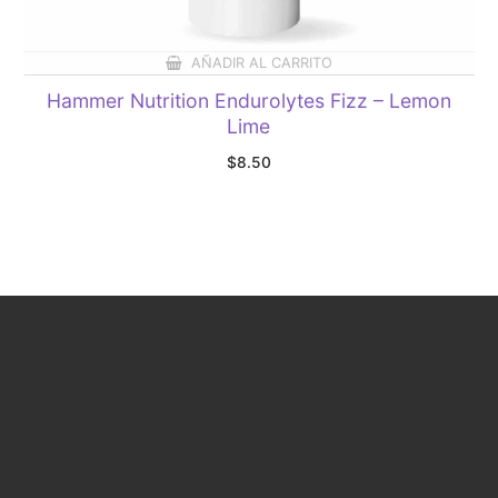
AÑADIR AL CARRITO
Hammer Nutrition Endurolytes Fizz – Lemon
Lime
$
8.50