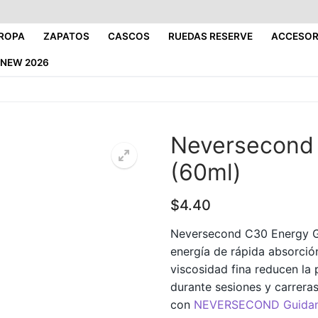
ROPA
ZAPATOS
CASCOS
RUEDAS RESERVE
ACCESOR
NEW 2026
Neversecond 
(60ml)
$
4.40
Neversecond C30 Energy Ge
energía de rápida absorció
viscosidad fina reducen la 
durante sesiones y carrera
con
NEVERSECOND Guidan