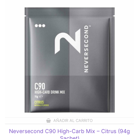
AÑADIR AL CARRITO
Neversecond C90 High-Carb Mix – Citrus (94g
Sachet)