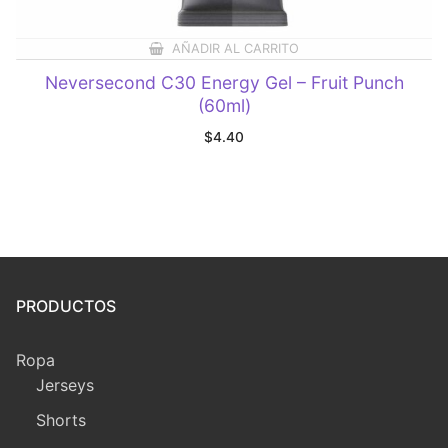
AÑADIR AL CARRITO
Neversecond C30 Energy Gel – Fruit Punch
(60ml)
$
4.40
PRODUCTOS
Ropa
Jerseys
Shorts