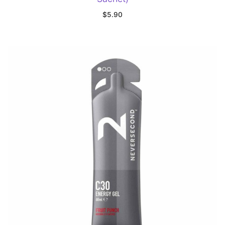
$
5.90