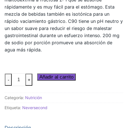
rápidamente y es muy fácil para el estómago. Esta
mezcla de bebidas también es isotónica para un
rápido vaciamiento gástrico. C90 tiene un pH neutro y
un sabor suave para reducir el riesgo de malestar
gastrointestinal durante un esfuerzo intenso. 200 mg
de sodio por porción promueve una absorción de
agua más rápida.
Neversecond
Añadir al carrito
-
+
C90
High-
Categoría:
Nutrición
Carb
Mix
Etiqueta:
Neversecond
-
Citrus
(94g
Descripción