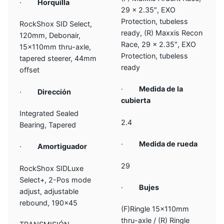
·
Horquilla
29 x 2.35″, EXO
Protection, tubeless
RockShox SID Select,
ready, (R) Maxxis Recon
120mm, Debonair,
Race, 29 x 2.35″, EXO
15x110mm thru-axle,
Protection, tubeless
tapered steerer, 44mm
ready
offset
·
Medida de la
·
Dirección
cubierta
Integrated Sealed
2.4
Bearing, Tapered
·
Medida de rueda
·
Amortiguador
29
RockShox SIDLuxe
Select+, 2-Pos mode
·
Bujes
adjust, adjustable
rebound, 190×45
(F)Ringle 15x110mm
thru-axle / (R) Ringle