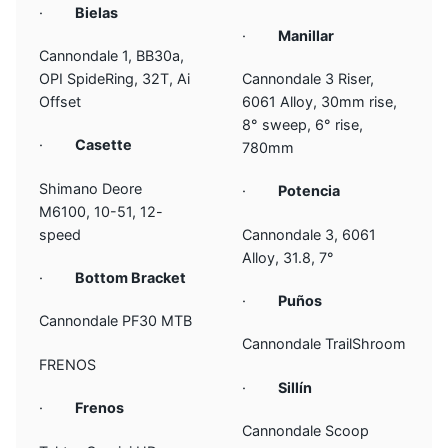
·
Bielas
·
Manillar
Cannondale 1, BB30a,
OPI SpideRing, 32T, Ai
Cannondale 3 Riser,
Offset
6061 Alloy, 30mm rise,
8° sweep, 6° rise,
·
Casette
780mm
Shimano Deore
·
Potencia
M6100, 10-51, 12-
speed
Cannondale 3, 6061
Alloy, 31.8, 7°
·
Bottom Bracket
·
Puños
Cannondale PF30 MTB
Cannondale TrailShroom
FRENOS
·
Sillín
·
Frenos
Cannondale Scoop