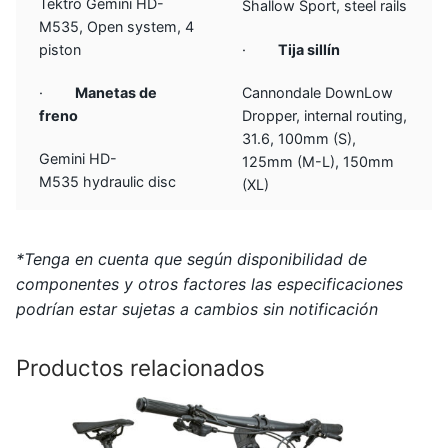
Tektro Gemini HD-
Shallow Sport, steel rails
M535, Open system, 4
piston
·
Tija sillín
·
Manetas de
Cannondale DownLow
freno
Dropper, internal routing,
31.6, 100mm (S),
Gemini HD-
125mm (M-L), 150mm
M535 hydraulic disc
(XL)
*Tenga en cuenta que según disponibilidad de
componentes y otros factores las especificaciones
podrían estar sujetas a cambios sin notificación
Productos relacionados