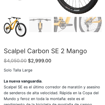
Scalpel Carbon SE 2 Mango
Original
Current
$
4,050.00
$
2,999.00
price
price
was:
is:
Solo Talla Large
$4,050.00.
$2,999.00.
La nueva vanguardia
.
Scalpel SE es el último corredor de maratón y asesino
de senderos de alta velocidad. Rápida en la Copa del
Mundo y feroz en toda la montaña: este es el
rendimiento de la bicicleta de montaña de campo