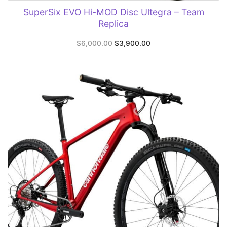
SuperSix EVO Hi-MOD Disc Ultegra – Team
Replica
Original
Current
$
6,000.00
$
3,900.00
price
price
was:
is:
$6,000.00.
$3,900.00.