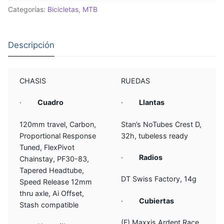
Categorías:
Bicicletas
,
MTB
Descripción
CHASIS
RUEDAS
·
Cuadro
·
Llantas
120mm travel, Carbon,
Stan’s NoTubes Crest D,
Proportional Response
32h, tubeless ready
Tuned, FlexPivot
·
Radios
Chainstay, PF30-83,
Tapered Headtube,
DT Swiss Factory, 14g
Speed Release 12mm
thru axle, Ai Offset,
·
Cubiertas
Stash compatible
(F) Maxxis Ardent Race,