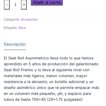
Silca
Añadir al carrito
-
+
Asymmetrico
Seat
Categoría:
Accesorios
Roll
cantidad
Etiqueta:
Silca
Descripción
El Seat Roll Asymmetrico lleva todo lo que hemos
aprendido en 5 años de producción del galardonado
Seat Roll Premio y lo lleva al siguiente nivel con
materiales más ligeros, menor volumen, mayor
resistencia a la abrasión, un bolsillo adicional y un
diseño asimétrico único que te permite empacar más
en un volumen más pequeño, ¡ah, y espacio para
tubos de hasta 700×45 (29×1.75 pulgadas)!