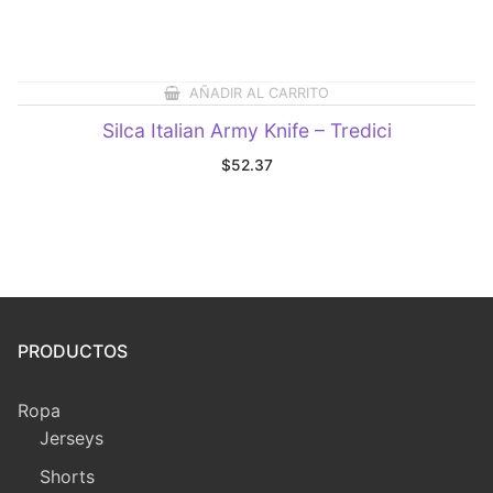
AÑADIR AL CARRITO
Silca Italian Army Knife – Tredici
$
52.37
PRODUCTOS
Ropa
Jerseys
Shorts