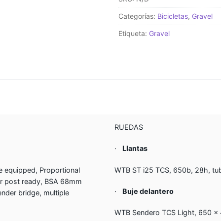
Categorías:
Bicicletas
,
Gravel
Etiqueta:
Gravel
RUEDAS
·
Llantas
 equipped, Proportional
WTB ST i25 TCS, 650b, 28h, tu
er post ready, BSA 68mm
·
Buje delantero
ender bridge, multiple
WTB Sendero TCS Light, 650 x 4