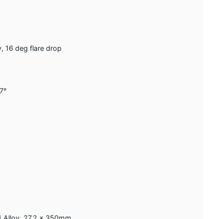
, 16 deg flare drop
 7°
 Alloy, 27.2 x 350mm