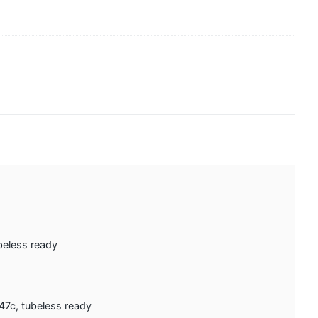
beless ready
7c, tubeless ready