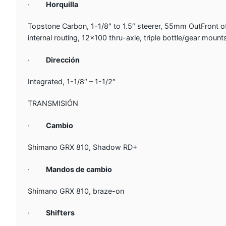
·
Horquilla
Topstone Carbon, 1-1/8″ to 1.5″ steerer, 55mm OutFront off
internal routing, 12×100 thru-axle, triple bottle/gear moun
·
Dirección
Integrated, 1-1/8″ – 1-1/2″
TRANSMISIÓN
·
Cambio
Shimano GRX 810, Shadow RD+
·
Mandos de cambio
Shimano GRX 810, braze-on
·
Shifters