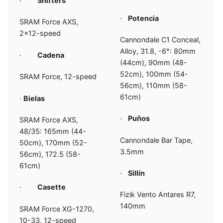
·
Shifters
·
Potencia
SRAM Force AXS,
2×12-speed
Cannondale C1 Conceal,
Alloy, 31.8, -6°: 80mm
·
Cadena
(44cm), 90mm (48-
52cm), 100mm (54-
SRAM Force, 12-speed
56cm), 110mm (58-
61cm)
·
Bielas
·
Puños
SRAM Force AXS,
48/35: 165mm (44-
Cannondale Bar Tape,
50cm), 170mm (52-
3.5mm
56cm), 172.5 (58-
61cm)
·
Sillín
·
Casette
Fizik Vento Antares R7,
140mm
SRAM Force XG-1270,
10-33, 12-speed