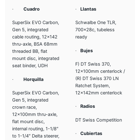
·
Cuadro
·
Llantas
SuperSix EVO Carbon,
Schwalbe One TLR,
Gen 5, integrated
700x28c, tubeless
cable routing, 12×142
ready
thru-axle, BSA 68mm
·
Bujes
threaded BB, flat
mount disc, integrated
F) DT Swiss 370,
seat binder, UDH
12x100mm centerlock /
(R) DT Swiss 370 LN
·
Horquilla
Ratchet System,
SuperSix EVO Carbon,
12x142mm centerlock
Gen 5, integrated
·
Radios
crown race,
12x100mm thru-axle,
DT Swiss Competition
flat mount disc,
internal routing, 1-1/8″
·
Cubiertas
to 1-1/4″ Delta steerer,