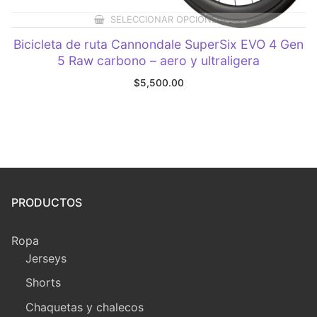
SELECCIONAR OPCIONES
Bicicleta de ruta Cannondale SuperSix EVO 4 Gen
5 Raw carbono – aero y ultraligera
$
5,500.00
PRODUCTOS
Ropa
Jerseys
Shorts
Chaquetas y chalecos