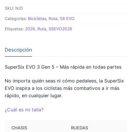
3
SKU:
N/D
Gen
5
Categorías:
Bicicletas
,
Ruta
,
S6 EVO
Cherry
Etiquetas:
2026
,
Ruta
,
S6EVO2026
Lacquer
cantidad
Descripción
SuperSix EVO 3 Gen 5 – Más rápida en todas partes
No importa quién seas ni cómo pedalees, la SuperSix
EVO inspira a los ciclistas más combativos a ir más
rápido, en cualquier lugar.
¿Cuál es mi talla?
CHASIS
RUEDAS