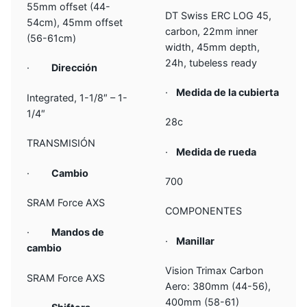
55mm offset (44-
DT Swiss ERC LOG 45,
54cm), 45mm offset
carbon, 22mm inner
(56-61cm)
width, 45mm depth,
24h, tubeless ready
·
Dirección
·
Medida de la cubierta
Integrated, 1-1/8″ – 1-
1/4″
28c
TRANSMISIÓN
·
Medida de rueda
·
Cambio
700
SRAM Force AXS
COMPONENTES
·
Mandos de
·
Manillar
cambio
Vision Trimax Carbon
SRAM Force AXS
Aero: 380mm (44-56),
400mm (58-61)