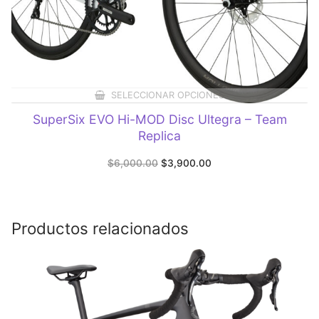
SELECCIONAR OPCIONES
SuperSix EVO Hi-MOD Disc Ultegra – Team
Replica
Original
Current
$
6,000.00
$
3,900.00
price
price
was:
is:
$6,000.00.
$3,900.00.
Productos relacionados