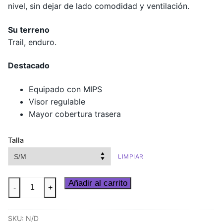
nivel, sin dejar de lado comodidad y ventilación.
Su terreno
Trail, enduro.
Destacado
Equipado con MIPS
Visor regulable
Mayor cobertura trasera
Talla
LIMPIAR
Casco
Añadir al carrito
-
+
Intent
MIPS
SKU:
N/D
Adulto