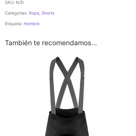
SKU:
N/D
TACTICA
Robust
Categorías:
Ropa
,
Shorts
Grey
Etiqueta:
Hombre
cantidad
También te recomendamos…