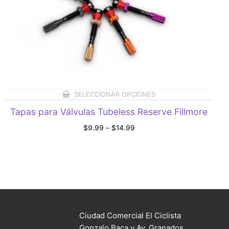
SELECCIONAR OPCIONES
Tapas para Válvulas Tubeless Reserve Fillmore
Price
$
9.99
–
$
14.99
range:
$9.99
through
$14.99
Ciudad Comercial El Ciclista
Gonzalo Baca y Av. Granados