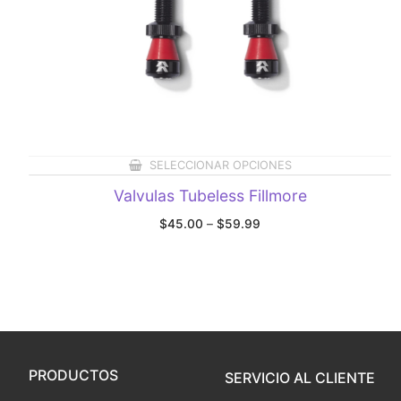
SELECCIONAR OPCIONES
Valvulas Tubeless Fillmore
Price
$
45.00
–
$
59.99
range:
$45.00
through
$59.99
PRODUCTOS
SERVICIO AL CLIENTE