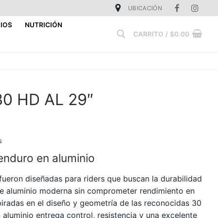
UBICACIÓN
IOS
NUTRICIÓN
CARRITO
/
$
0.00
Buscar:
30 HD AL 29″
s
 enduro en aluminio
ueron diseñadas para riders que buscan la durabilidad
de aluminio moderna sin comprometer rendimiento en
spiradas en el diseño y geometría de las reconocidas 30
aluminio entrega control, resistencia y una excelente