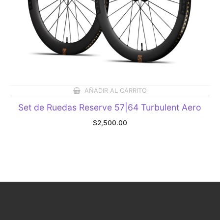
AÑADIR AL CARRITO
Set de Ruedas Reserve 57|64 Turbulent Aero
$
2,500.00