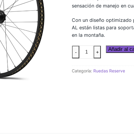
sensación de manejo en cua
Con un diseño optimizado 
AL están listas para soport
en la montaña.
Aro
Añadir al ca
-
+
Reserve
30
Categoría:
Ruedas Reserve
HD
AL
29"
cantidad