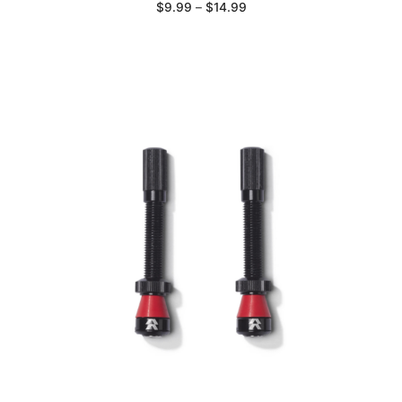
Price
$
9.99
–
$
14.99
range:
$9.99
through
$14.99