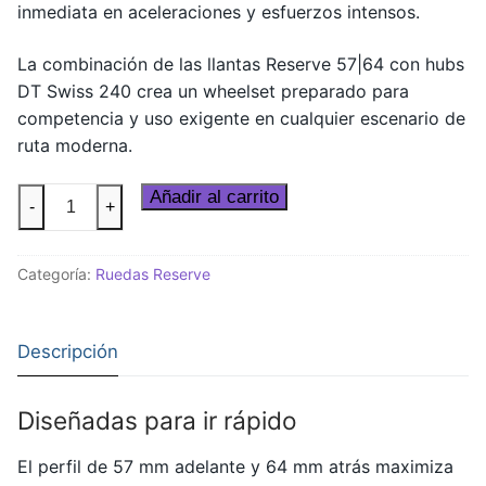
inmediata en aceleraciones y esfuerzos intensos.
La combinación de las llantas Reserve 57|64 con hubs
DT Swiss 240 crea un wheelset preparado para
competencia y uso exigente en cualquier escenario de
ruta moderna.
Set
Añadir al carrito
-
+
de
Ruedas
Categoría:
Ruedas Reserve
Reserve
57|64
Turbulent
Descripción
Aero
cantidad
Diseñadas para ir rápido
El perfil de 57 mm adelante y 64 mm atrás maximiza