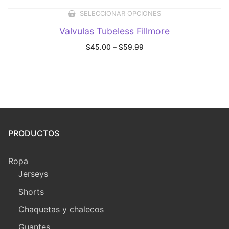
SELECCIONAR OPCIONES
Valvulas Tubeless Fillmore
Price
$
45.00
–
$
59.99
range:
$45.00
through
$59.99
PRODUCTOS
Ropa
Jerseys
Shorts
Chaquetas y chalecos
Guantes