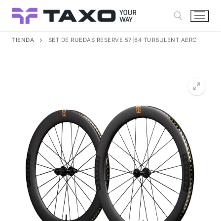
Ir
al
contenido
TIENDA
SET DE RUEDAS RESERVE 57|64 TURBULENT AERO
Buscar: