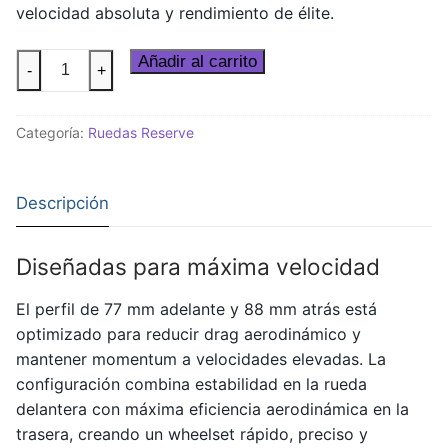
velocidad absoluta y rendimiento de élite.
Set
Añadir al carrito
-
+
de
Ruedas
Categoría:
Ruedas Reserve
Reserve
77|88
Road
Descripción
Turbulent
Aero
cantidad
Diseñadas para máxima velocidad
El perfil de 77 mm adelante y 88 mm atrás está
optimizado para reducir drag aerodinámico y
mantener momentum a velocidades elevadas. La
configuración combina estabilidad en la rueda
delantera con máxima eficiencia aerodinámica en la
trasera, creando un wheelset rápido, preciso y