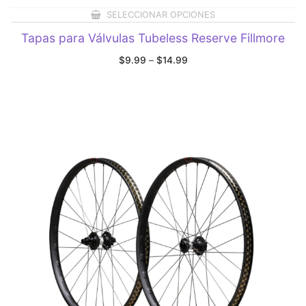
SELECCIONAR OPCIONES
Tapas para Válvulas Tubeless Reserve Fillmore
Price
$
9.99
–
$
14.99
range:
$9.99
through
$14.99