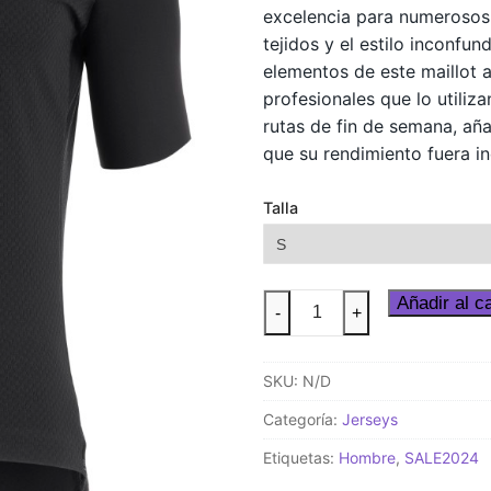
excelencia para numerosos 
tejidos y el estilo inconfu
elementos de este maillot a
profesionales que lo utiliz
rutas de fin de semana, añ
que su rendimiento fuera in
Talla
MILLE
Añadir al ca
-
+
GT
Jersey
SKU:
N/D
C2
Black
Categoría:
Jerseys
Series
Etiquetas:
Hombre
,
SALE2024
cantidad