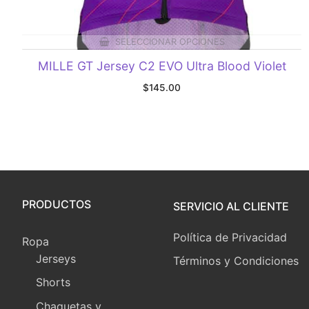
SELECCIONAR OPCIONES
MILLE GT Jersey C2 EVO Ultra Blood Violet
$
145.00
PRODUCTOS
SERVICIO AL CLIENTE
Política de Privacidad
Ropa
Jerseys
Términos y Condiciones
Shorts
Chaquetas y