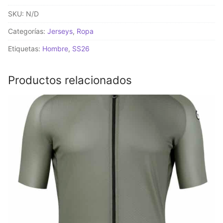
S11
SKU:
N/D
Jersey
Deep
Categorías:
Jerseys
,
Ropa
Petrol
Etiquetas:
Hombre
,
SS26
cantidad
Productos relacionados