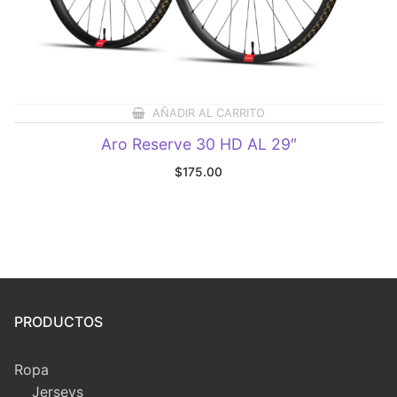
AÑADIR AL CARRITO
Aro Reserve 30 HD AL 29″
$
175.00
PRODUCTOS
Ropa
Jerseys