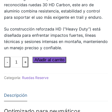
reconocidas ruedas 30 HD Carbon, este aro de
aluminio combina resistencia, estabilidad y control
para soportar el uso más exigente en trail y enduro.
Su construcción reforzada HD (“Heavy Duty”) está
diseñada para enfrentar impactos fuertes, líneas
técnicas y sesiones intensas en montaña, manteniendo
un manejo preciso y confiable.
Aro
Añadir al carrito
-
+
Reserve
30
Categoría:
Ruedas Reserve
HD
AL
27.5"
Descripción
Trail
y
Enduro
Optimizado para neumáticos