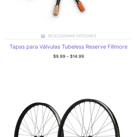
SELECCIONAR OPCIONES
Tapas para Válvulas Tubeless Reserve Fillmore
Price
$
9.99
–
$
14.99
range:
$9.99
through
$14.99