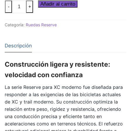
Set
Añadir al carrito
-
+
de
ruedas
Categoría:
Ruedas Reserve
Reserve
30
SL
Descripción
|
30
HD
Construcción ligera y resistente:
Carbon
velocidad con confianza
cantidad
La serie Reserve para XC moderno fue diseñada para
responder a las exigencias de las bicicletas actuales
de XC y trail moderno. Su construcción optimiza la
relación entre peso, rigidez y resistencia, ofreciendo
una conducción precisa y eficiente tanto en
aceleraciones como en terrenos técnicos. El refuerzo
estructural adicional mejora la durabilidad frente a